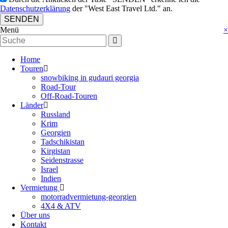
Datenschutzerklärung
der "West East Travel Ltd." an.
SENDEN
Menü
×
Home
Touren
snowbiking in gudauri georgia
Road-Tour
Off-Road-Touren
Länder
Russland
Krim
Georgien
Tadschikistan
Kirgistan
Seidenstrasse
Israel
Indien
Vermietung
motorradvermietung-georgien
4X4 & ATV
Über uns
Kontakt