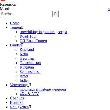
Rezension
Menü
×
Home
Touren
snowbiking in gudauri georgia
Road-Tour
Off-Road-Touren
Länder
Russland
Krim
Georgien
Tadschikistan
Kirgistan
Seidenstrasse
Israel
Indien
Vermietung
motorradvermietung-georgien
4X4 & ATV
Über uns
Kontakt
Neuigkeiten