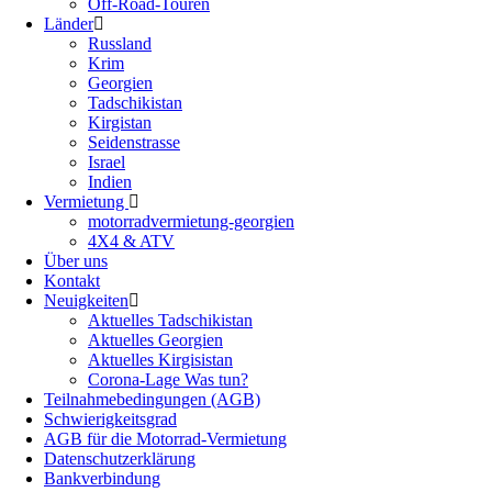
Off-Road-Touren
Länder
Russland
Krim
Georgien
Tadschikistan
Kirgistan
Seidenstrasse
Israel
Indien
Vermietung
motorradvermietung-georgien
4X4 & ATV
Über uns
Kontakt
Neuigkeiten
Aktuelles Tadschikistan
Aktuelles Georgien
Aktuelles Kirgisistan
Corona-Lage Was tun?
Teilnahmebedingungen (AGB)
Schwierigkeitsgrad
AGB für die Motorrad-Vermietung
Datenschutzerklärung
Bankverbindung