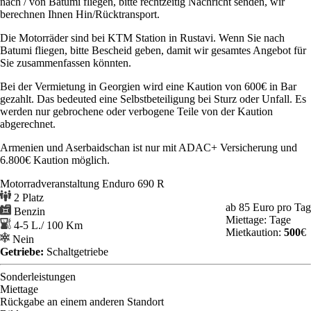
nach / von Batumi fliegen, bitte rechtzeitig Nachricht senden, wir
berechnen Ihnen Hin/Rücktransport.
Die Motorräder sind bei KTM Station in Rustavi. Wenn Sie nach
Batumi fliegen, bitte Bescheid geben, damit wir gesamtes Angebot für
Sie zusammenfassen könnten.
Bei der Vermietung in Georgien wird eine Kaution von 600€ in Bar
gezahlt. Das bedeuted eine Selbstbeteiligung bei Sturz oder Unfall. Es
werden nur gebrochene oder verbogene Teile von der Kaution
abgerechnet.
Armenien und Aserbaidschan ist nur mit ADAC+ Versicherung und
6.800€ Kaution möglich.
Motorradveranstaltung Enduro 690 R
2 Platz
ab 85
Euro pro Tag
Benzin
Miettage: Tage
4-5 L./ 100 Km
Mietkaution:
500
€
Nein
Getriebe:
Schaltgetriebe
Sonderleistungen
Miettage
Rückgabe an einem anderen Standort